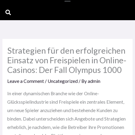
Search
Strategien für den erfolgreichen
Einsatz von Freispielen in Online-
Casinos: Der Fall Olympus 1000
Leave a Comment
/
Uncategorized
/ By
admin
In einer dynamischen Branche wie der Online-
Glücksspielindustrie sind Freispiele ein zentrales Element,
um neue Spieler anzuziehen und bestehende Kunden zu
binden. Dabei unterscheiden sich Angebote und Strategien
erheblich, je nachdem, wie die Betreiber ihre Promotionen