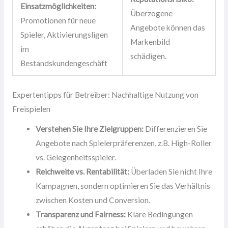
Einsatzmöglichkeiten:
Überzogene
Promotionen für neue
Angebote können das
Spieler, Aktivierungsligen
Markenbild
im
schädigen.
Bestandskundengeschäft
Expertentipps für Betreiber: Nachhaltige Nutzung von
Freispielen
Verstehen Sie Ihre Zielgruppen:
Differenzieren Sie
Angebote nach Spielerpräferenzen, z.B. High-Roller
vs. Gelegenheitsspieler.
Reichweite vs. Rentabilität:
Überladen Sie nicht Ihre
Kampagnen, sondern optimieren Sie das Verhältnis
zwischen Kosten und Conversion.
Transparenz und Fairness:
Klare Bedingungen