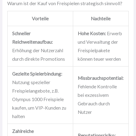
Warum ist der Kauf von Freispielen strategisch sinnvoll?
Vorteile
Nachteile
Schneller
Hohe Kosten:
Erwerb
Reichweitenaufbau:
und Verwaltung der
Erhöhung der Nutzerzahl
Freispielpakete
durch direkte Promotions
können teuer werden
Gezielte Spielerbindung:
Missbrauchspotential:
Nutzung spezieller
Fehlende Kontrolle
Freispielangebote, z.B.
bei exzessivem
Olympus 1000 Freispiele
Gebrauch durch
kaufen, um VIP-Kunden zu
Nutzer
halten
Zahlreiche
Reputationsrisiko: