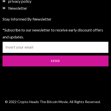
privacy policy
Newsletter
Stay Informed By Newsletter
*Subscribe to our newsletter to receive early discount offers
and updates.
Email
SEND
© 2022 Crypto Heads The Bitcoin Movie. All Rights Reserved.