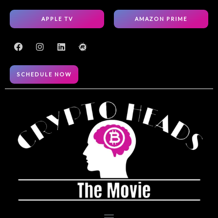
Skip
to
APPLE TV
AMAZON PRIME
content
F
I
L
M
a
n
i
e
c
s
n
e
e
t
k
t
SCHEDULE NOW
b
a
e
u
o
g
d
p
o
r
i
k
a
n
m
Menu