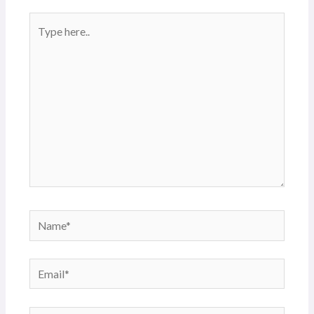
Type
here..
Name*
Email*