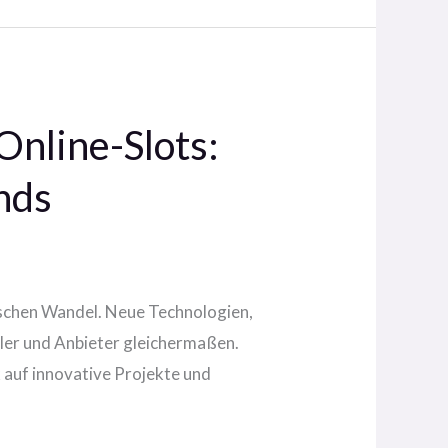
Online-Slots:
nds
mischen Wandel. Neue Technologien,
ler und Anbieter gleichermaßen.
k auf innovative Projekte und