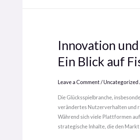
Innovation und 
Innovation
und
Ein Blick auf 
Strategie
in
der
Leave a Comment
/
Uncategorized
Welt
Die Glücksspielbranche, insbesonde
der
verändertes Nutzerverhalten und r
Online-
Während sich viele Plattformen auf 
Slots:
strategische Inhalte, die den Mark
Ein
Blick