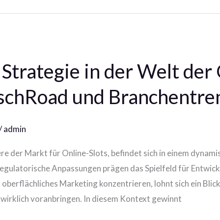
Strategie in der Welt der 
FischRoad und Branchentre
/
admin
re der Markt für Online-Slots, befindet sich in einem dyna
egulatorische Anpassungen prägen das Spielfeld für Entwick
oberflächliches Marketing konzentrieren, lohnt sich ein Blic
t wirklich voranbringen. In diesem Kontext gewinnt