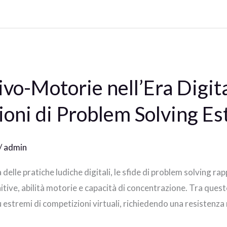
ivo-Motorie nell’Era Digita
ioni di Problem Solving E
/
admin
elle pratiche ludiche digitali, le sfide di problem solving ra
tive, abilità motorie e capacità di concentrazione. Tra queste
 estremi di competizioni virtuali, richiedendo una resistenz