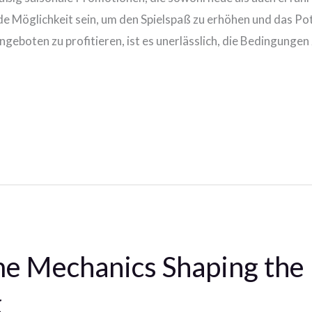
e Möglichkeit sein, um den Spielspaß zu erhöhen und das Po
geboten zu profitieren, ist es unerlässlich, die Bedingungen
e Mechanics Shaping the 
g