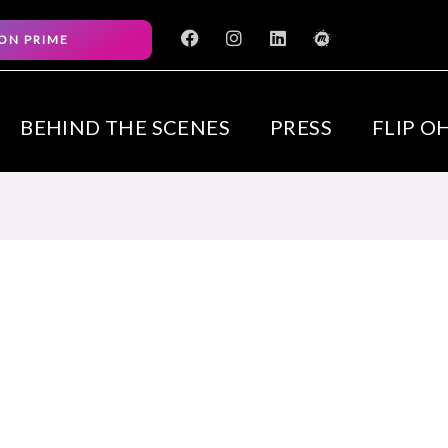
F
I
L
M
ON PRIME
a
n
i
e
c
s
n
e
e
t
k
t
b
a
e
u
o
g
d
p
BEHIND THE SCENES
PRESS
FLIP O
o
r
i
k
a
n
m