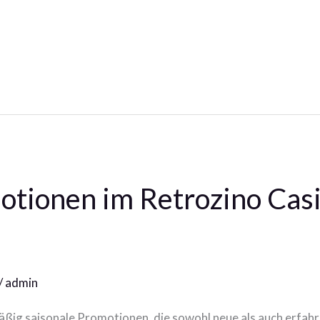
otionen im Retrozino Casi
/
admin
äßig saisonale Promotionen, die sowohl neue als auch erfahr