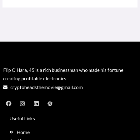
Flip O’Hara, 45 is a rich businessman who made his fortune
creating profitable electronics
cryptoheadsthemovie@gmail.com
F
I
L
M
a
n
i
e
c
s
n
e
e
t
k
t
Useful Links
b
a
e
u
o
g
d
p
Home
o
r
i
k
a
n