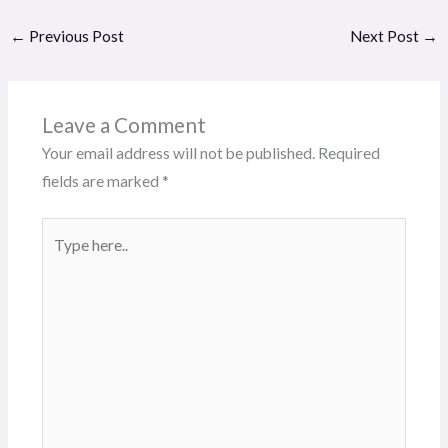
←
Previous Post
Next Post
→
Leave a Comment
Your email address will not be published.
Required
fields are marked
*
Type
here..