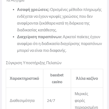
Ασαφή χρεώσεις:
Ορισμένες μέθοδοι πληρωμής
ενδέχεται να έχουν κρυφές χρεώσεις που δεν
αναφέρονται ξεκάθαρα κατά τη διάρκεια της
διαδικασίας κατάθεσης.
Διαχείριση παραπόνων:
Αρκετοί παίκτες έχουν
αναφέρει ότι η διαδικασία διαχείρισης παραπόνων
μπορεί να είναι πιο διαφανής.
Σύγκριση Υποστήριξης Πελατών
bassbet
Χαρακτηριστικό
Άλλα καζίνο
casino
Μερικές
Διαθεσιμότητα
24/7
φορές
περιορισμένη