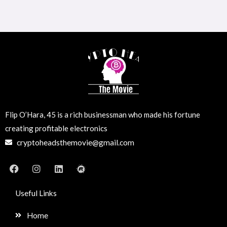
Flip O’Hara, 45 is a rich businessman who made his fortune
creating profitable electronics
cryptoheadsthemovie@gmail.com
F
I
L
M
a
n
i
e
c
s
n
e
e
t
k
t
Useful Links
b
a
e
u
o
g
d
p
Home
o
r
i