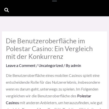
Search
Die Benutzeroberfläche im
Polestar Casino: Ein Vergleich
mit der Konkurrenz
Leave a Comment
/
Uncategorized
/ By
admin
Die Benutzeroberfläche eines mobilen Casinos spielt eine
entscheidende Rolle für das Nutzererlebnis, insbesondere
wenn es darum geht, unterwegs zu spielen. Im Folgenden
vergleichen wir die Benutzeroberfläche des
Polestar
Casinos
mit anderen Anbietern, um herauszufinden, wie gut