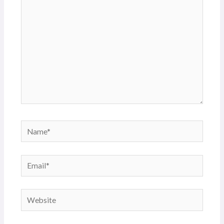
Name*
Email*
Website