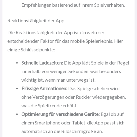
Empfehlungen basierend auf ihrem Spielverhalten.
Reaktionsfähigkeit der App
Die Reaktionsfähigkeit der App ist ein weiterer
entscheidender Faktor für das mobile Spielerlebnis. Hier
einige Schlüsselpunkte:
Schnelle Ladezeiten:
Die App lädt Spiele in der Regel
innerhalb von wenigen Sekunden, was besonders
wichtig ist, wenn man unterwegs ist.
Flüssige Animationen:
Das Spielgeschehen wird
ohne Verzögerungen oder Ruckler wiedergegeben,
was die Spielfreude erhöht.
Optimierung für verschiedene Geräte:
Egal ob auf
einem Smartphone oder Tablet, die App passt sich
automatisch an die Bildschirmgröße an.