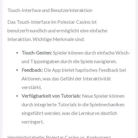
Touch-Interface und Benutzerinteraktion
Das Touch-Interface im Polestar Casino ist
benutzerfreundlich und ermöglicht eine einfache
Interaktion. Wichtige Merkmale sind:
Touch-Gesten:
Spieler können durch einfache Wisch-
und Tippeingaben durch die Spiele navigieren.
Feedback:
Die App bietet haptisches Feedback bei
Aktionen, was das Gefühl der Interaktivität
verstärkt.
Verfügbarkeit von Tutorials:
Neue Spieler können
durch integrierte Tutorials in die Spielmechaniken
eingeführt werden, was die Lernkurve deutlich
verringert.
Vergleichstabelle: Polestar Casino vs. Konkurrenz