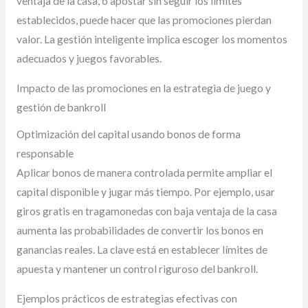
ventaja de la casa, o apostar sin seguir los límites
establecidos, puede hacer que las promociones pierdan
valor. La gestión inteligente implica escoger los momentos
adecuados y juegos favorables.
Impacto de las promociones en la estrategia de juego y
gestión de bankroll
Optimización del capital usando bonos de forma
responsable
Aplicar bonos de manera controlada permite ampliar el
capital disponible y jugar más tiempo. Por ejemplo, usar
giros gratis en tragamonedas con baja ventaja de la casa
aumenta las probabilidades de convertir los bonos en
ganancias reales. La clave está en establecer límites de
apuesta y mantener un control riguroso del bankroll.
Ejemplos prácticos de estrategias efectivas con