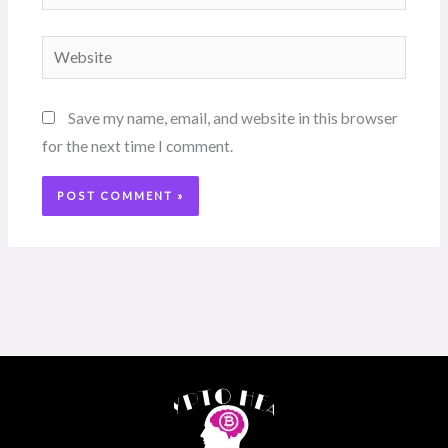
Website
Save my name, email, and website in this browser
for the next time I comment.