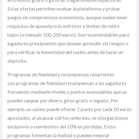
en créditos gratis o giros en tragamonedas específicas.
Estas ofertas permiten evaluar la plataforma y probar
juegos sin compromisos económicos, aunque suelen tener
requisitos de apuesta más estrictos y límites de retiro
bajos (a menudo 100-200 euros). Son recomendables para
jugadores principiantes que desean aprender sin riesgos o
para verificar la honestidad del casino antes de hacer un
depósito.
Programas de fidelidad y recompensas recurrentes
Los programas de fidelidad recompensan a los jugadores
frecuentes mediante niveles o puntos acumulables que se
pueden canjear por dinero, giros gratis o regalos. Por
ejemplo, un casino puede ofrecer 1 punto por cada 10 euros
apostados; al alcanzar ciertos umbrales, se otorgan bonos
exclusivos o reembolsos del 10% en pérdidas. Estos
programas fomentan la lealtad y pueden mejorar