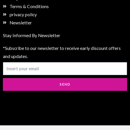
Terms & Conditions
privacy policy
Newsletter
Stay Informed By Newsletter
*Subscribe to our newsletter to receive early discount offers
and updates.
Email
SEND