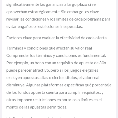
significativamente las ganancias a largo plazo si se
aprovechan estratégicamente. Sin embargo, es clave
revisar las condiciones y los límites de cada programa para
evitar engaños o restricciones inesperadas.
Factores clave para evaluar la efectividad de cada oferta
Términos y condiciones que afectan su valor real
Comprender los términos y condiciones es fundamental.
Por ejemplo, un bono con un requisito de apuesta de 30x
puede parecer atractivo, pero si los juegos elegibles
excluyen apuestas altas o ciertos títulos, el valor real
disminuye. Algunas plataformas especifican qué porcentaje
de los fondos apuesta cuenta para cumplir requisitos, y
otras imponen restricciones en horarios o límites en el
monto de las apuestas permitidas.